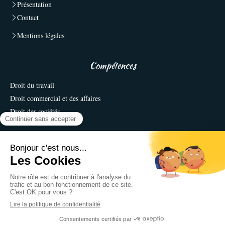
Présentation
Contact
Mentions légales
Compétences
Droit du travail
Droit commercial et des affaires
Droit des sociétés
Contact
Tristan AUBRY-INFERNOSO Avocat à la Cour
36-38 Avenue de Clichy
PARIS 75018
06 85 15 44 38
Création et référencement du site par Simplébo